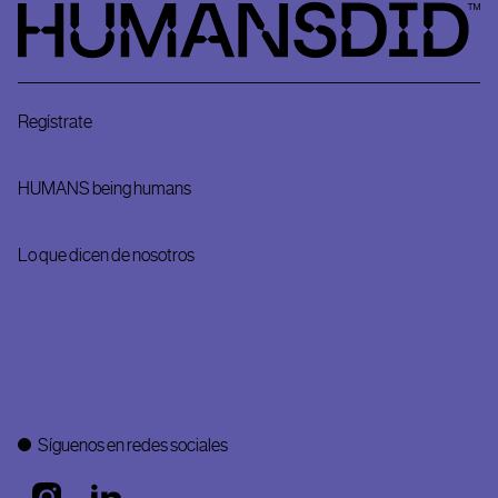
HumansDid
Regístrate
HUMANS being humans
Lo que dicen de nosotros
Síguenos en redes sociales