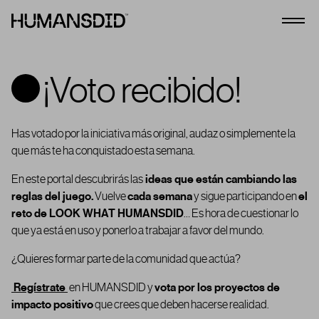
HumansDid
Abrir
¡Voto recibido!
Has votado por la iniciativa más original, audaz o simplemente la
que más te ha conquistado esta semana.
En este portal descubrirás las
ideas que están cambiando las
reglas del juego.
Vuelve
cada semana
y sigue participando en
el
reto de LOOK WHAT HUMANSDID
… Es hora de cuestionar lo
que ya está en uso y ponerlo a trabajar a favor del mundo.
¿Quieres formar parte de la comunidad que actúa?
Regístrate
en HUMANSDID y
vota por los proyectos de
impacto positivo
que crees que deben hacerse realidad.