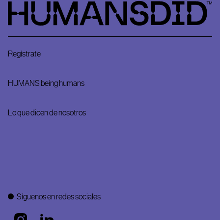
HumansDid
Regístrate
HUMANS being humans
Lo que dicen de nosotros
Síguenos en redes sociales