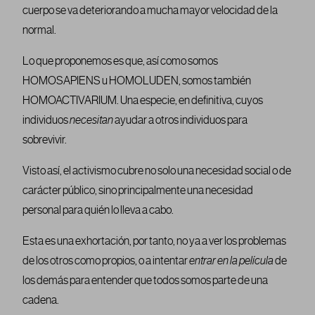
cuerpo se va deteriorando a mucha mayor velocidad de la
normal.
Lo que proponemos es que, así como somos
HOMOSAPIENS u HOMOLUDEN, somos también
HOMOACTIVARIUM. Una especie, en definitiva, cuyos
individuos
necesitan
ayudar a otros individuos para
sobrevivir.
Visto así, el activismo cubre no solo una necesidad social o de
carácter público, sino principalmente una necesidad
personal para quién lo lleva a cabo.
Esta es una exhortación, por tanto, no ya a ver los problemas
de los otros como propios, o a intentar
entrar en la película
de
los demás para entender que todos somos parte de una
cadena.