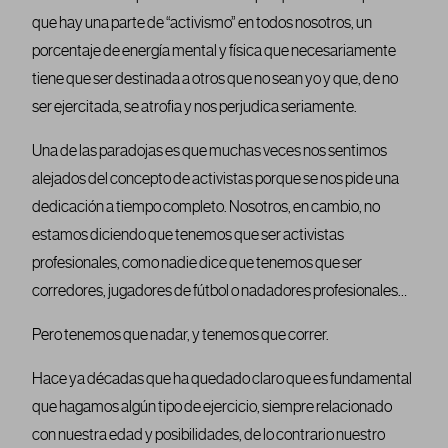
que hay una parte de “activismo” en todos nosotros, un
porcentaje de energía mental y física que necesariamente
tiene que ser destinada a otros que no sean yo y que, de no
ser ejercitada, se atrofia y nos perjudica seriamente.
Una de las paradojas es que muchas veces nos sentimos
alejados del concepto de activistas porque se nos pide una
dedicación a tiempo completo. Nosotros, en cambio, no
estamos diciendo que tenemos que ser activistas
profesionales, como nadie dice que tenemos que ser
corredores, jugadores de fútbol o nadadores profesionales…
Pero tenemos que nadar, y tenemos que correr.
Hace ya décadas que ha quedado claro que es fundamental
que hagamos algún tipo de ejercicio, siempre relacionado
con nuestra edad y posibilidades, de lo contrario nuestro