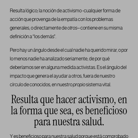
Resulta lógico; la noción de activismo -cualquier forma de
acción que provenga de la empatía con los problemas
generales, o directamente de
otros
– contiene en su misma
definición a “los demás”.
Pero hay un ángulo desde el cual nadie ha querido mirar, o por
lo menos nadie ha analizado seriamente, de por qué
deberíamos ser en alguna medida activistas. Es el ángulo del
impacto que genera el ayudar a otros, fuera de nuestro
círculo de conocidos, en nuestro
propio
sistema vital.
Resulta que hacer activismo, en
la forma que sea, es beneficioso
para nuestra salud.
Y es beneficioso para nuestra salud porque está comprobado