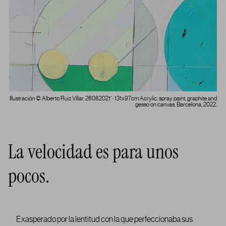
Illustración © Alberto Ruiz Villar. 26082021’ · 131x97cm Acrylic, spray paint, graphite and
gesso on canvas. Barcelona, 2022.
La velocidad es para unos
pocos.
Exasperado por la lentitud con la que perfeccionaba sus