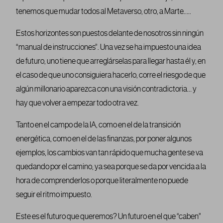
tenemos que mudar todos al Metaverso, otro, a Marte…..
Estos horizontes son puestos delante de nosotros sin ningún
“manual de instrucciones”. Una vez se ha impuesto una idea
de futuro, uno tiene que arreglárselas para llegar hasta él y, en
el caso de que uno consiguiera hacerlo, corre el riesgo de que
algún millonario aparezca con una visión contradictoria… y
hay que volver a empezar todo otra vez.
Tanto en el campo de la IA, como en el de la transición
energética, como en el de las finanzas, por poner algunos
ejemplos, los cambios van tan rápido que mucha gente se va
quedando por el camino, ya sea porque se da por vencida a la
hora de comprenderlos o porque literalmente no puede
seguir el ritmo impuesto.
Este es el futuro que queremos? Un futuro en el que “caben”