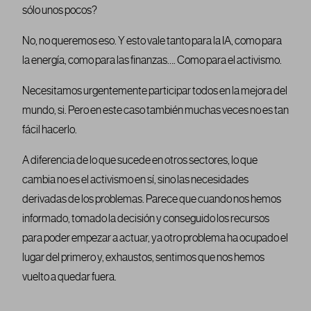
sólo unos pocos?
No, no queremos eso. Y esto vale tanto para la IA, como para
la energía, como para las finanzas…. Como para el activismo.
Necesitamos urgentemente participar todos en la mejora del
mundo, si. Pero en este caso también muchas veces no es tan
fácil hacerlo.
A diferencia de lo que sucede en otros sectores, lo que
cambia no es el activismo en sí, sino las necesidades
derivadas de los problemas. Parece que cuando nos hemos
informado, tomado la decisión y conseguido los recursos
para poder empezar a actuar, ya otro problema ha ocupado el
lugar del primero y, exhaustos, sentimos que nos hemos
vuelto a quedar fuera.