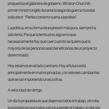
propuestas el gabinete de gobierno, Winston Churchill -
primer ministro inglés durante la segunda guerra mundial-
solía decir: “Perfeccionismo suena a parálisis”.
La política, en su forma de expresión más pura, siempre ha
sido lenta. Porque la lentitud es algo en lo que
necesariamente hay que
caer
cuando se quiere que la
mayoría de las personas sean beneficiarias de un proyecto
determinado.
Hoy estamos en el lado contrario. Hoy el futuro está
principalmente en manos privadas, con visiones cambiantes
que se van imponiendo unas a otras.
A velocidad de vértigo.
Un día la propuesta es que dejemos todos el trabajo, otro día
la previsión es que todos vamos a
perder
el trabajo; un día nos