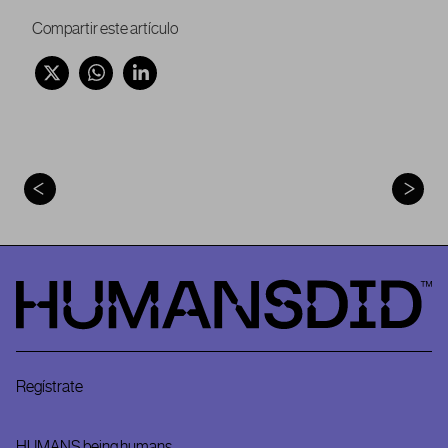
Compartir este artículo
HumansDid
Regístrate
HUMANS being humans