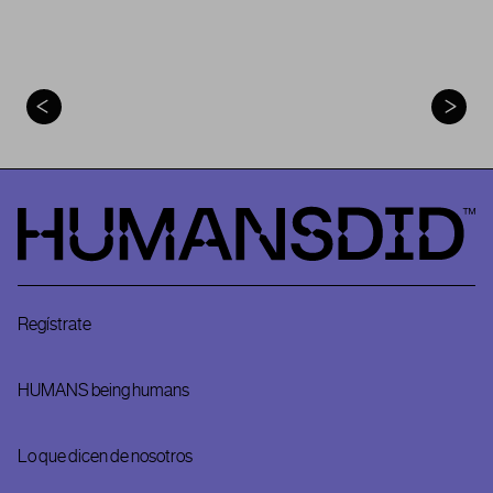
HumansDid
Regístrate
HUMANS being humans
Lo que dicen de nosotros