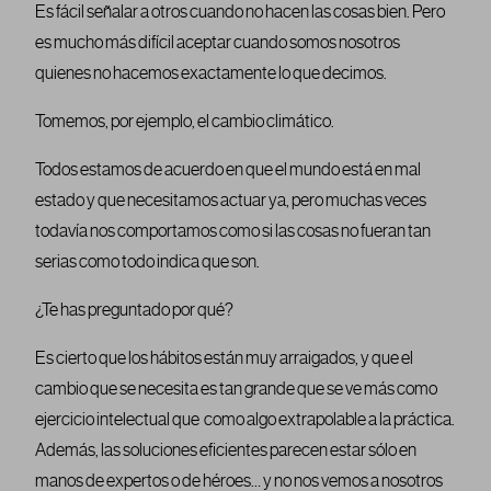
Es fácil señalar a otros cuando no hacen las cosas bien. Pero
es mucho más difícil aceptar cuando somos nosotros
quienes no hacemos exactamente lo que decimos.
Tomemos, por ejemplo, el cambio climático.
Todos estamos de acuerdo en que el mundo está en mal
estado y que necesitamos actuar ya, pero muchas veces
todavía nos comportamos como si las cosas no fueran tan
serias como todo indica que son.
¿Te has preguntado por qué?
Es cierto que los hábitos están muy arraigados, y que el
cambio que se necesita es tan grande que se ve más como
ejercicio intelectual que como algo extrapolable a la práctica.
Además, las soluciones eficientes parecen estar sólo en
manos de expertos o de héroes… y no nos vemos a nosotros