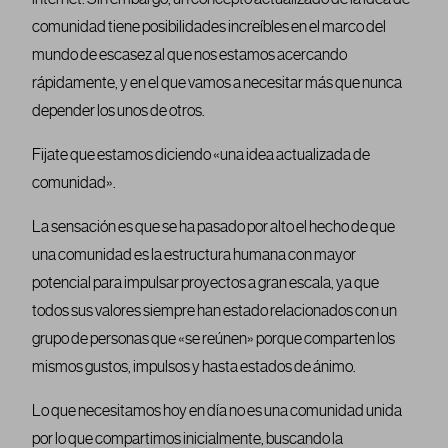
comunidad tiene posibilidades increíbles en el marco del
mundo de escasez al que nos estamos acercando
rápidamente, y en el que vamos a necesitar más que nunca
depender los unos de otros.
Fijate que estamos diciendo «una idea actualizada de
comunidad».
La sensación es que se ha pasado por alto el hecho de que
una comunidad es la estructura humana con mayor
potencial para impulsar proyectos a gran escala, ya que
todos sus valores siempre han estado relacionados con un
grupo de personas que «se reúnen» porque comparten los
mismos gustos, impulsos y hasta estados de ánimo.
Lo que necesitamos hoy en día no es una comunidad unida
por lo que compartimos inicialmente, buscando la