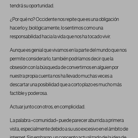
tendrá su oportunidad.
¿Por qué no? Occidente nos repite que es una obligación
hacerlo y, biológicamente, lo sentimos como una
responsabilidad hacia la vida que nos ha tocado vivir.
Aunque es genial que vivamos en la parte del mundo que nos
permite considerarlo, también podríamos decir que la
obsesión con la búsqueda de convertirnos en alguien por
nuestra propia cuenta nos ha llevado muchas veces a
descartar una posibilidad que a corto plazo es mucho más
factible y poderosa.
Actuar junto con otros, en complicidad.
La palabra «comunidad» puede parecer aburrida a primera
vista, especialmente debido a su uso excesivo en el ámbito de
internet. Sin embargo, un concepto actualizado de la idea de