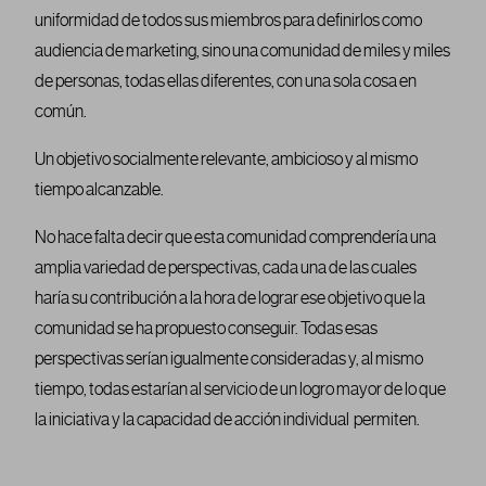
uniformidad de todos sus miembros para definirlos como
audiencia de marketing, sino una comunidad de miles y miles
de personas, todas ellas diferentes, con una sola cosa en
común.
Un objetivo socialmente relevante, ambicioso y al mismo
tiempo alcanzable.
No hace falta decir que esta comunidad comprendería una
amplia variedad de perspectivas, cada una de las cuales
haría su contribución a la hora de lograr ese objetivo que la
comunidad se ha propuesto conseguir. Todas esas
perspectivas serían igualmente consideradas y, al mismo
tiempo, todas estarían al servicio de un logro mayor de lo que
la iniciativa y la capacidad de acción individual permiten.